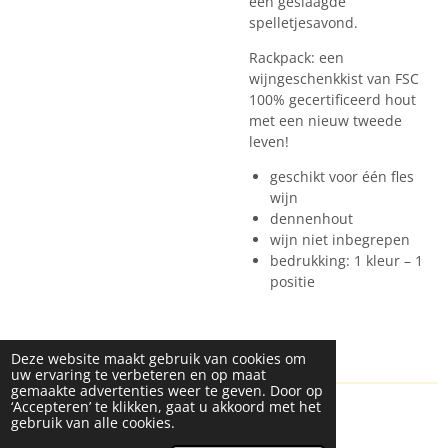
een geslaagde
spelletjesavond.
Rackpack: een
wijngeschenkkist van FSC
100% gecertificeerd hout
met een nieuw tweede
leven!
geschikt voor één fles
wijn
dennenhout
wijn niet inbegrepen
bedrukking: 1 kleur – 1
positie
Deze website maakt gebruik van cookies om
uw ervaring te verbeteren en op maat
gemaakte advertenties weer te geven. Door op
‘Accepteren’ te klikken, gaat u akkoord met het
© 2024 Custom Made By C-Bright
ALGEMENE
gebruik van alle cookies.
VOORWAARDEN
PRIVACY VERKLARING