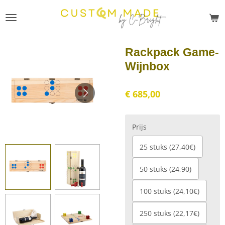
Ga
direct
naar
de
Rackpack Game-
hoofdinhoud
Wijnbox
€ 685,00
Prijs
25 stuks (27,40€)
50 stuks (24,90)
100 stuks (24,10€)
250 stuks (22,17€)