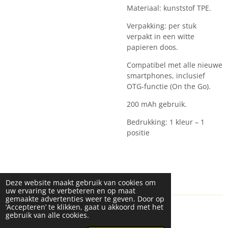
Materiaal: kunststof TPE.
Verpakking: per stuk
verpakt in een witte
papieren doos.
Compatibel met alle nieuwe
smartphones, inclusief
OTG-functie (On the Go).
200 mAh gebruik.
Bedrukking: 1 kleur – 1
positie
Deze website maakt gebruik van cookies om
uw ervaring te verbeteren en op maat
gemaakte advertenties weer te geven. Door op
‘Accepteren’ te klikken, gaat u akkoord met het
© 2024 Custom Made By C-Bright
ALGEMENE
gebruik van alle cookies.
VOORWAARDEN
PRIVACY VERKLARING