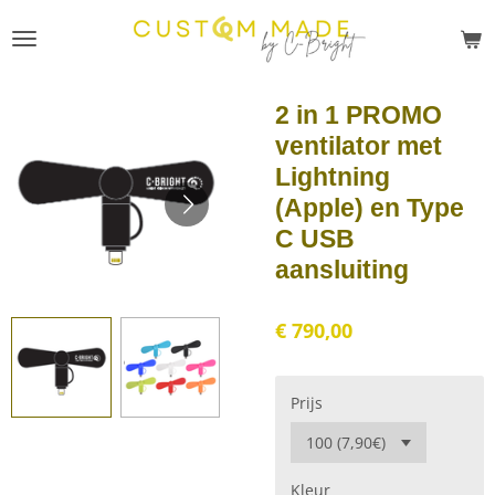
Ga
direct
naar
de
2 in 1 PROMO
hoofdinhoud
ventilator met
Lightning
(Apple) en Type
C USB
aansluiting
€ 790,00
Prijs
Kleur